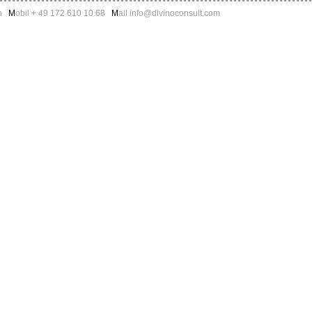
on
M
obil + 49 172 610 10 68
M
ail info@divinoconsult.com